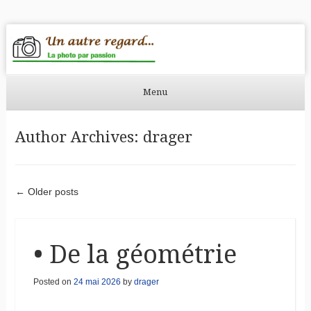
Un autre
Un site utilisant WordPress
regard…
Menu
Skip to content
Author Archives:
drager
Post navigation
←
Older posts
• De la géométrie
Posted on
24 mai 2026
by
drager